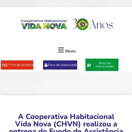
Menu
Área do
2ª Via de boletos
Área do Associado
Interessado
A Cooperativa Habitacional
Vida Nova (CHVN) realizou a
entrega do Fundo de Assistência