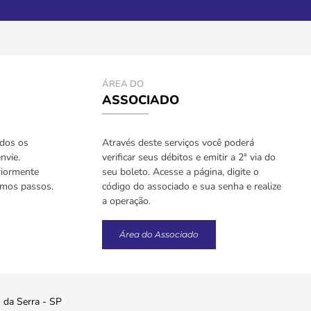
ÁREA DO
ASSOCIADO
odos os
Através deste serviços você poderá
nvie.
verificar seus débitos e emitir a 2ª via do
riormente
seu boleto. Acesse a página, digite o
imos passos.
código do associado e sua senha e realize
a operação.
Área do Associado
o da Serra - SP