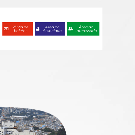
2ª Via de
Área do
Área do
boletos
Associado
Interessado