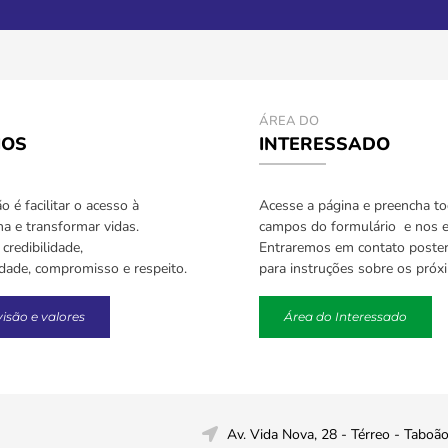
ÁREA DO
IOS
INTERESSADO
 é facilitar o acesso à
Acesse a página e preencha t
a e transformar vidas.
campos do formulário e nos e
credibilidade,
Entraremos em contato poste
idade, compromisso e respeito.
para instruções sobre os próx
visão e valores
Área do Interessado
Av. Vida Nova, 28 - Térreo - Taboã