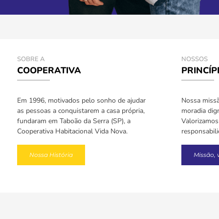
SOBRE A
NOSSOS
COOPERATIVA
PRINCÍP
Em 1996, motivados pelo sonho de ajudar
Nossa missão
as pessoas a conquistarem a casa própria,
moradia dign
fundaram em Taboão da Serra (SP), a
Valorizamos 
Cooperativa Habitacional Vida Nova.
responsabil
Nossa História
Missão, 