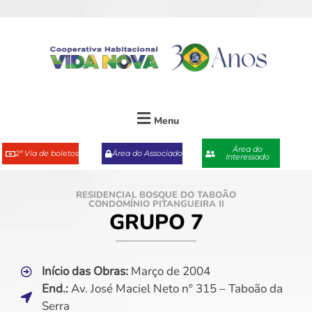
Menu
Área do
2ª Via de boletos
Área do Associado
Interessado
RESIDENCIAL BOSQUE DO TABOÃO
CONDOMÍNIO PITANGUEIRA II
GRUPO 7
Início das Obras:
Março de 2004
End.:
Av. José Maciel Neto nº 315 – Taboão da
Serra