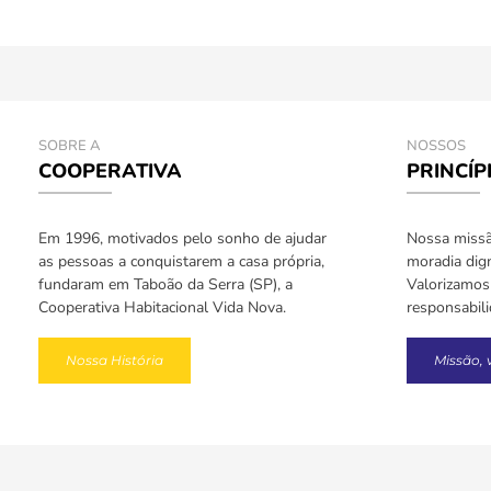
SOBRE A
NOSSOS
COOPERATIVA
PRINCÍP
Em 1996, motivados pelo sonho de ajudar
Nossa missão
as pessoas a conquistarem a casa própria,
moradia dign
fundaram em Taboão da Serra (SP), a
Valorizamos 
Cooperativa Habitacional Vida Nova.
responsabil
Nossa História
Missão, 