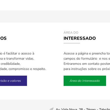
ÁREA DO
IOS
INTERESSADO
 é facilitar o acesso à
Acesse a página e preencha t
a e transformar vidas.
campos do formulário e nos e
credibilidade,
Entraremos em contato poste
idade, compromisso e respeito.
para instruções sobre os próx
visão e valores
Área do Interessado
Av. Vida Nova, 28 - Térreo - Taboã