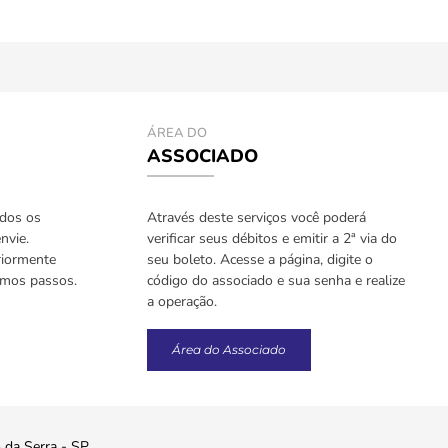
ÁREA DO
ASSOCIADO
odos os
Através deste serviços você poderá
nvie.
verificar seus débitos e emitir a 2ª via do
riormente
seu boleto. Acesse a página, digite o
imos passos.
código do associado e sua senha e realize
a operação.
Área do Associado
o da Serra - SP