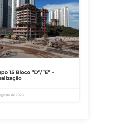
po 15 Bloco ”D”/”E” –
alização
 agosto de 2026