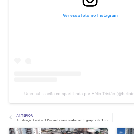
Ver essa foto no Instagram
Uma publicação compartilhada por Hélio Tristão (@heliotris
ANTERIOR
Atualização Geral – O Parque Firenze conta com 3 grupos de 3 dormitórios, qual você faz parte?