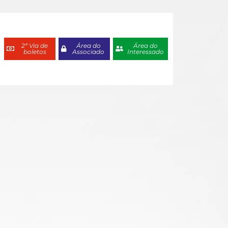
2ª Via de
Área do
Área do
boletos
Associado
Interessado