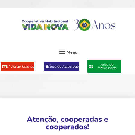
Menu
Área do
2ª Via de boletos
Área do Associado
Interessado
Atenção, cooperadas e
cooperados!