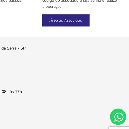
imos passos.
código do associado e sua senha e realize
a operação.
Área do Associado
o da Serra - SP
s 08h às 17h