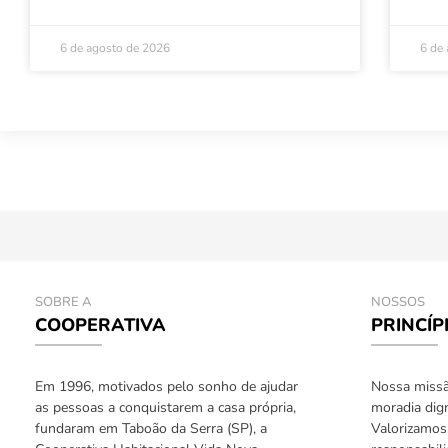
6 de agosto de 2026
6 de
SOBRE A
NOSSOS
COOPERATIVA
PRINCÍP
Em 1996, motivados pelo sonho de ajudar
Nossa missão
as pessoas a conquistarem a casa própria,
moradia dign
fundaram em Taboão da Serra (SP), a
Valorizamos 