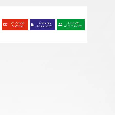
2ª Via de
Área do
Área do
boletos
Associado
Interessado