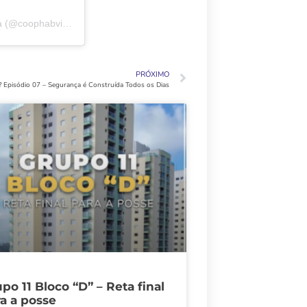
Um post compartilhado por Cooperativa Habitacional Vida Nova (@coophabvidanovaoficial)
PRÓXIMO
? Episódio 07 – Segurança é Construída Todos os Dias
po 11 Bloco “D” – Reta final
a a posse