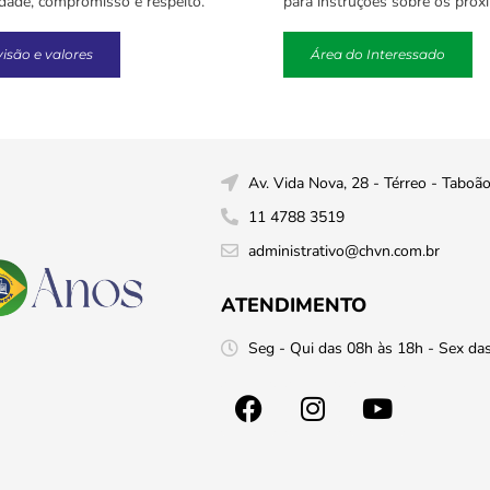
idade, compromisso e respeito.
para instruções sobre os próx
visão e valores
Área do Interessado
Av. Vida Nova, 28 - Térreo - Taboã
11 4788 3519
administrativo@chvn.com.br
ATENDIMENTO
Seg - Qui das 08h às 18h - Sex da