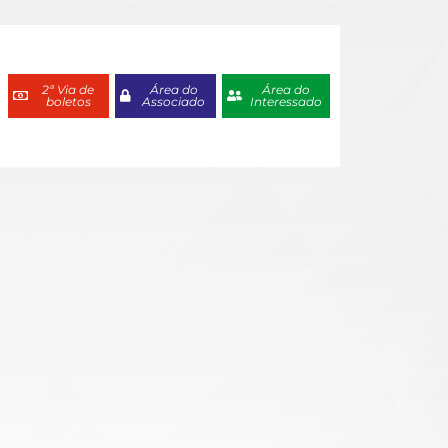
2ª Via de
Área do
Área do
boletos
Associado
Interessado