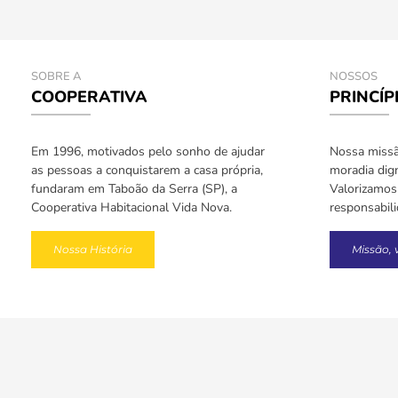
SOBRE A
NOSSOS
COOPERATIVA
PRINCÍP
Em 1996, motivados pelo sonho de ajudar
Nossa missão
as pessoas a conquistarem a casa própria,
moradia dign
fundaram em Taboão da Serra (SP), a
Valorizamos 
Cooperativa Habitacional Vida Nova.
responsabil
Nossa História
Missão, 