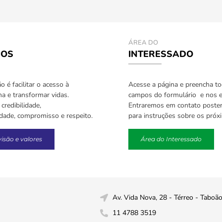
ÁREA DO
IOS
INTERESSADO
 é facilitar o acesso à
Acesse a página e preencha t
a e transformar vidas.
campos do formulário e nos e
credibilidade,
Entraremos em contato poste
idade, compromisso e respeito.
para instruções sobre os próx
visão e valores
Área do Interessado
Av. Vida Nova, 28 - Térreo - Taboã
11 4788 3519