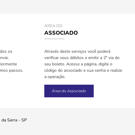
ÁREA DO
ASSOCIADO
odos os
Através deste serviços você poderá
nvie.
verificar seus débitos e emitir a 2ª via do
riormente
seu boleto. Acesse a página, digite o
imos passos.
código do associado e sua senha e realize
a operação.
Área do Associado
o da Serra - SP