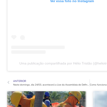
Ver essa foto no Instagram
Uma publicação compartilhada por Hélio Tristão (@heliotris
ANTERIOR
Neste domingo, dia 24/03, acontecerá a Live da Assembleia de Definição de Chaves do Grupo 11 Bloco “C”.