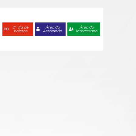
2ª Via de
Área do
Área do
boletos
Associado
Interessado