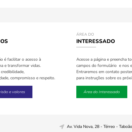
ÁREA DO
IOS
INTERESSADO
 é facilitar o acesso à
Acesse a página e preencha t
a e transformar vidas.
campos do formulário e nos e
credibilidade,
Entraremos em contato poste
idade, compromisso e respeito.
para instruções sobre os próx
visão e valores
Área do Interessado
Av. Vida Nova, 28 - Térreo - Taboã