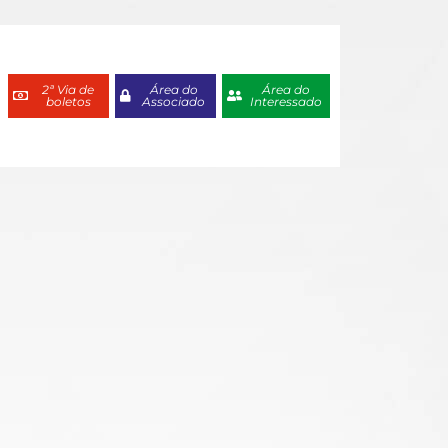
2ª Via de
Área do
Área do
boletos
Associado
Interessado