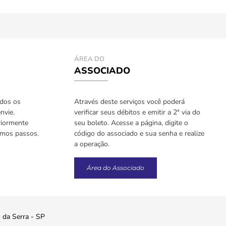
ÁREA DO
ASSOCIADO
odos os
Através deste serviços você poderá
nvie.
verificar seus débitos e emitir a 2ª via do
riormente
seu boleto. Acesse a página, digite o
imos passos.
código do associado e sua senha e realize
a operação.
Área do Associado
o da Serra - SP