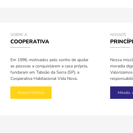
SOBRE A
NOSSOS
COOPERATIVA
PRINCÍP
Em 1996, motivados pelo sonho de ajudar
Nossa missão
as pessoas a conquistarem a casa própria,
moradia dign
fundaram em Taboão da Serra (SP), a
Valorizamos 
Cooperativa Habitacional Vida Nova.
responsabil
Nossa História
Missão, 