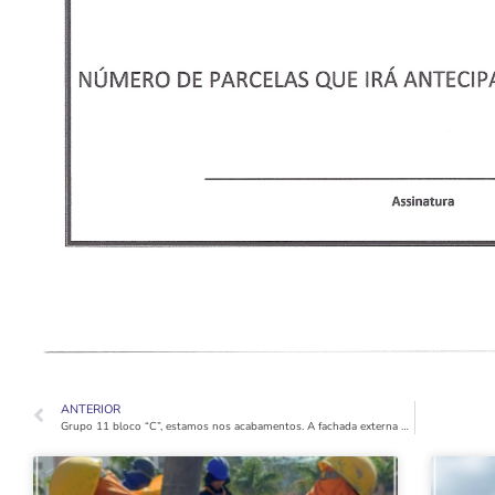
ANTERIOR
Grupo 11 bloco “C”, estamos nos acabamentos. A fachada externa está pintada, os apartamentos estão concluídos e limpos, e o elevador de serviço já está instalado e funcionando.