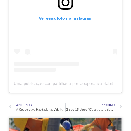
Ver essa foto no Instagram
Uma publicação compartilhada por Cooperativa Habitacional Vida Nova (@coophabvidanovaoficial)
ANTERIOR
PRÓXIMO
A Cooperativa Habitacional Vida Nova parabeniza seu Presidente pelo 57º aniversário.
Grupo 16 bloco “C”, estrutura do último pavimento concluída, alvenaria externa no 24° pavimento iniciada, e iniciando os revestimentos de gesso interno!