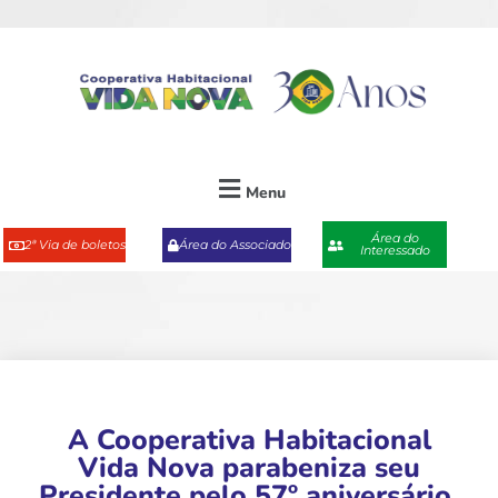
Menu
Área do
2ª Via de boletos
Área do Associado
Interessado
A Cooperativa Habitacional
Vida Nova parabeniza seu
Presidente pelo 57º aniversário.