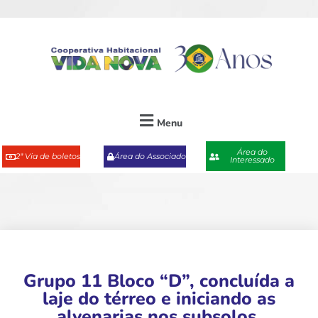
Menu
Área do
2ª Via de boletos
Área do Associado
Interessado
Grupo 11 Bloco “D”, concluída a
laje do térreo e iniciando as
alvenarias nos subsolos.