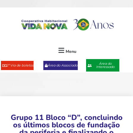
Menu
Área do
2ª Via de boletos
Área do Associado
Interessado
Grupo 11 Bloco “D”, concluindo
os últimos blocos de fundação
da periferia e finalizando o