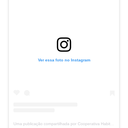
Ver essa foto no Instagram
Uma publicação compartilhada por Cooperativa Habitacional Vida Nova (@coophabvidanovaoficial)