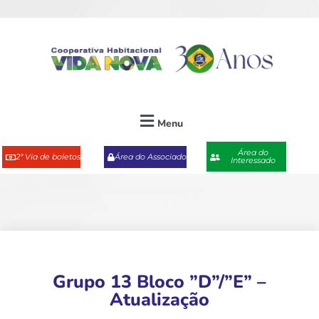
Menu
Área do
2ª Via de boletos
Área do Associado
Interessado
Grupo 13 Bloco ”D”/”E” –
Atualização