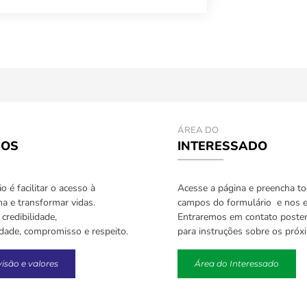
ÁREA DO
IOS
INTERESSADO
 é facilitar o acesso à
Acesse a página e preencha t
a e transformar vidas.
campos do formulário e nos e
credibilidade,
Entraremos em contato poste
idade, compromisso e respeito.
para instruções sobre os próx
visão e valores
Área do Interessado