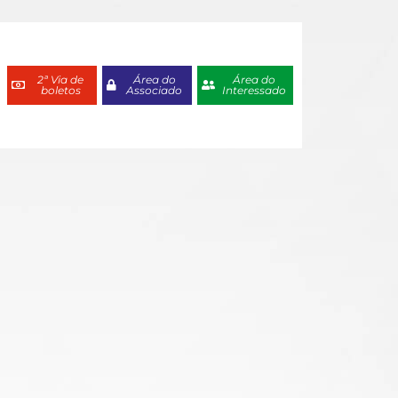
2ª Via de
Área do
Área do
boletos
Associado
Interessado