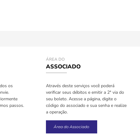
ÁREA DO
ASSOCIADO
odos os
Através deste serviços você poderá
nvie.
verificar seus débitos e emitir a 2ª via do
riormente
seu boleto. Acesse a página, digite o
imos passos.
código do associado e sua senha e realize
a operação.
Área do Associado