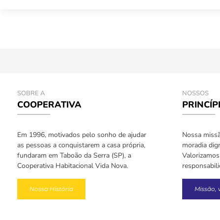
SOBRE A
NOSSOS
COOPERATIVA
PRINCÍP
Em 1996, motivados pelo sonho de ajudar
Nossa missão
as pessoas a conquistarem a casa própria,
moradia dign
fundaram em Taboão da Serra (SP), a
Valorizamos 
Cooperativa Habitacional Vida Nova.
responsabil
Nossa História
Missão, 