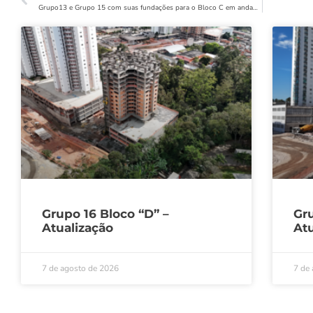
Grupo13 e Grupo 15 com suas fundações para o Bloco C em andamento.
Grupo 16 Bloco “D” –
Gru
Atualização
Atu
7 de agosto de 2026
7 de