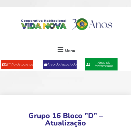
Menu
Área do
2ª Via de boletos
Área do Associado
Interessado
Grupo 16 Bloco ”D” –
Atualização