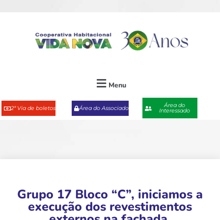
Menu
Área do
2ª Via de boletos
Área do Associado
Interessado
Grupo 17 Bloco “C”, iniciamos a
execução dos revestimentos
externos na fachada.