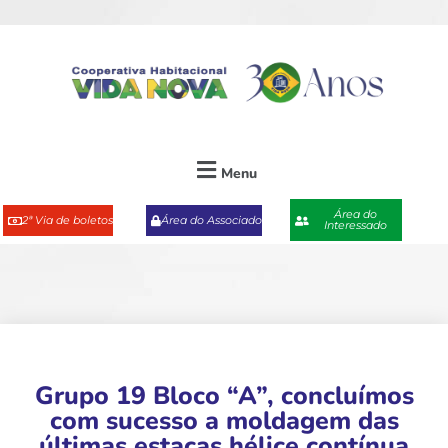
Menu
Área do
2ª Via de boletos
Área do Associado
Interessado
Grupo 19 Bloco “A”, concluímos
com sucesso a moldagem das
últimas estacas hélice contínua