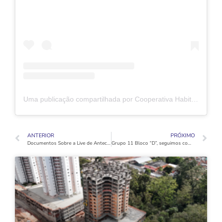
Uma publicação compartilhada por Cooperativa Habitacional Vida Nova (@coophabvidanovaoficial)
ANTERIOR
PRÓXIMO
Documentos Sobre a Live de Antecipação de Parcelas do Grupo 15 bloco “C”
Grupo 11 Bloco “D”, seguimos com ritmo acelerado nas obras! Atualmente, está em execução a estrutura do 16º pavimento.