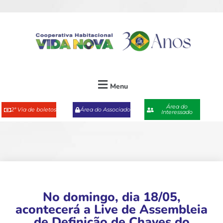
Menu
Área do
2ª Via de boletos
Área do Associado
Interessado
No domingo, dia 18/05,
acontecerá a Live de Assembleia
de Definição de Chaves do