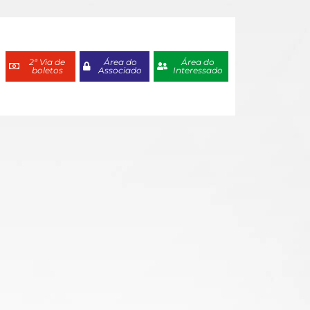
2ª Via de
Área do
Área do
boletos
Associado
Interessado