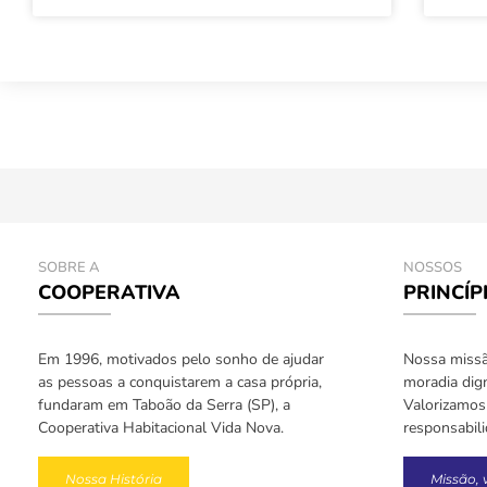
SOBRE A
NOSSOS
COOPERATIVA
PRINCÍP
Em 1996, motivados pelo sonho de ajudar
Nossa missão
as pessoas a conquistarem a casa própria,
moradia dign
fundaram em Taboão da Serra (SP), a
Valorizamos 
Cooperativa Habitacional Vida Nova.
responsabil
Nossa História
Missão, 