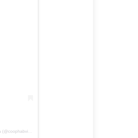
Um post compartilhado por Cooperativa Habitacional Vida Nova (@coophabvidanovaoficial)