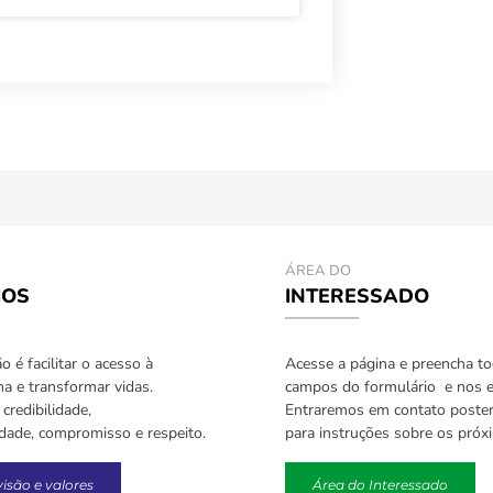
ÁREA DO
IOS
INTERESSADO
 é facilitar o acesso à
Acesse a página e preencha t
a e transformar vidas.
campos do formulário e nos e
credibilidade,
Entraremos em contato poste
idade, compromisso e respeito.
para instruções sobre os próx
visão e valores
Área do Interessado