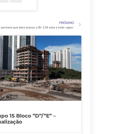
tao.oficial)
PRÓXIMO
 portaria que dará acesso a Br-116 está a todo vapor.
po 15 Bloco ”D”/”E” –
alização