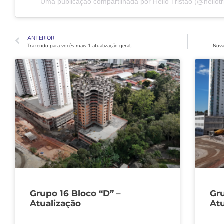
Uma publicação compartilhada por Hélio Tristão (@heliotris
ANTERIOR
Trazendo para vocês mais 1 atualização geral.
Nova
Grupo 16 Bloco “D” –
Gru
Atualização
Atu