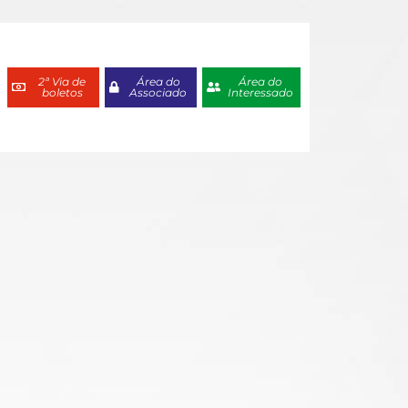
2ª Via de
Área do
Área do
boletos
Associado
Interessado