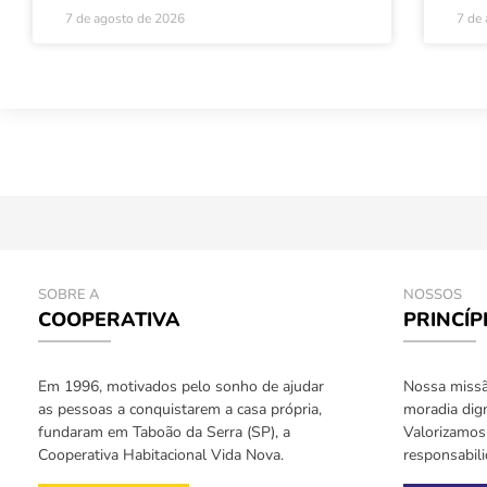
7 de agosto de 2026
7 de
SOBRE A
NOSSOS
COOPERATIVA
PRINCÍP
Em 1996, motivados pelo sonho de ajudar
Nossa missão
as pessoas a conquistarem a casa própria,
moradia dign
fundaram em Taboão da Serra (SP), a
Valorizamos 
Cooperativa Habitacional Vida Nova.
responsabil