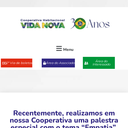
Menu
Área do
2ª Via de boletos
Área do Associado
Interessado
Recentemente, realizamos em
nossa Cooperativa uma palestra
especial com o tema “Empatia”.